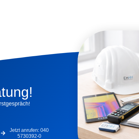
atung!
Erstgespräch!
Jetzt anrufen: 040
5730392-0