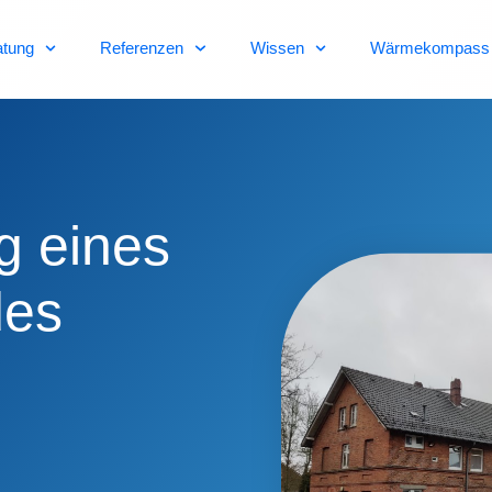
atung
Referenzen
Wissen
Wärmekompass
g eines
des