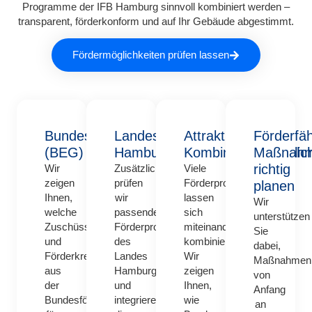
Programme der IFB Hamburg sinnvoll kombiniert werden –
transparent, förderkonform und auf Ihr Gebäude abgestimmt.
Fördermöglichkeiten prüfen lassen
Bundesförderung
Landesförderung
Attraktive
Förderfä
(BEG)
Hamburg
Kombinationsmöglich
Maßnah
richtig
Wir
Zusätzlich
Viele
zeigen
prüfen
Förderprogramme
planen
Ihnen,
wir
lassen
Wir
welche
passende
sich
unterstützen
Zuschüsse
Förderprogramme
miteinander
Sie
und
des
kombinieren.
dabei,
Förderkredite
Landes
Wir
Maßnahmen
aus
Hamburg
zeigen
von
der
und
Ihnen,
Anfang
Bundesförderung
integrieren
wie
an