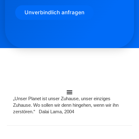
n
s
Unverbindlich anfragen
c
h
u
t
z
*
„Unser Planet ist unser Zuhause, unser einziges
Zuhause. Wo sollen wir denn hingehen, wenn wir ihn
zerstören.“ Dalai Lama, 2004