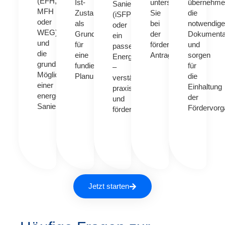
(EFH,
Ist-
unterstützen
übernehme
Sanierungsfahrplan
MFH
Zustand
Sie
die
(iSFP)
oder
als
bei
notwendige
oder
WEG)
Grundlage
der
Dokumenta
ein
und
für
förderkonformen
und
passendes
die
eine
Antragstellung.
sorgen
Energiekonzept
grundsätzlichen
fundierte
für
–
Möglichkeiten
Planung.
die
verständlich,
einer
Einhaltung
praxisnah
energetischen
der
und
Sanierung.
Fördervorg
förderfähig.
Jetzt starten