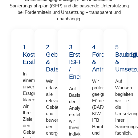
Sanierungsfahrplan (iSFP) und die passende Unterstützung
bei Fördermitteln und Umsetzung – transparent und
unabhängig.
1.
2.
3.
4.
5.
Kostenlose
Gebäudeanalyse
Erstellung
Fördermittelprüf
Baubegl
Erstberatung
&
ISFP
&
&
Datenerfassung
/
Antrag
Umsetz
In
Energiekonzept
einem
Wir
Wir
Auf
unverbindlichen
erfassen
prüfen
Wunsch
Auf
Erstgespräch
alle
geeignete
begleiten
Basis
klären
relevanten
Förderprogramme
wir
der
wir
Gebäudedaten
(BAFA,
die
Analyse
Ihre
und
KfW,
Umsetzun
erstellen
Ziele,
bewerten
IFB
Ihrer
wir
den
den
Hamburg)
Sanierun
Ihren
Gebäudetyp
energetischen
und
fachlich,
individuellen