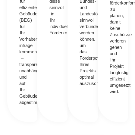
für
diese
Bundes-
förderkonfo
effiziente
sinnvoll
und
zu
Gebäude
in
Landesförderungen
planen,
(BEG)
Ihr
sinnvoll
damit
für
individuelles
verbunden
keine
Ihr
Förderkonzept.
werden
Zuschüsse
Vorhaben
können,
verloren
infrage
um
gehen
kommen
das
und
–
Förderpotenzial
Ihr
transparent,
Ihres
Projekt
unabhängig
Projekts
langfristig
und
optimal
effizient
auf
auszuschöpfen.
umgesetzt
Ihr
wird.
Gebäude
abgestimmt.