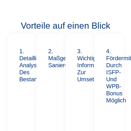
Vorteile auf einen Blick
1.
2.
3.
4.
Detaillierte
Maßgeschneiderte
Wichtige
Fördermit
Analyse
Sanierungsstrategie
Informationen
Durch
Des
Zur
ISFP-
Bestands
Umsetzung
Und
WPB-
Bonus
Möglich